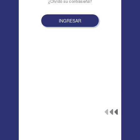
¿Olvidó su contraseña?
INGRESAR
Por consultas comunicarse los días
Martes y Jueves de 14:30 a 17:00 hs. al
0351 - 5543800